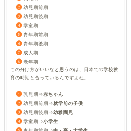
幼児期前期
幼児期後期
学童期
青年期前期
青年期後期
成人期
老年期
この分け方がいいなと思うのは、日本での学校教
育の時期と合っているんですよね。
乳児期⇒
赤ちゃん
幼児期前期⇒
就学前の子供
幼児期後期⇒
幼稚園児
学童期⇒
小学生
青年期前期⇒
中・高・大学生