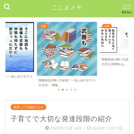
こじまメモ
副業
副業
情報発信が怖い方必見
の力(３)仲間をも...
必見！一歩ふみだす５つ
情報発信が怖い方必見！一歩ふみだす５つ
の力(2) 「情報...
教育って可能性だらけ
子育てで大切な発達段階の紹介
2020年10月14日
/
2020年12月10日