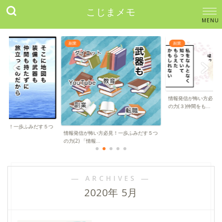
こじまメモ
副業
副業
情報発信が怖い方必見
の力(３)仲間をも...
必見！一歩ふみだす５つ
情報発信が怖い方必見！一歩ふみだす５つ
の力(2) 「情報...
― ARCHIVES ―
2020年 5月