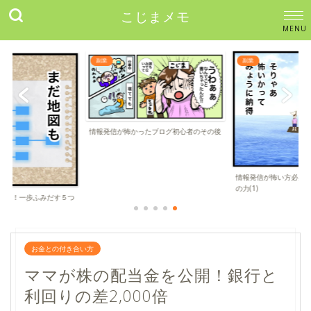
こじまメモ
副業
副業
たブログ初心者のその後
情報発信が怖い方必見！一歩ふみだす５つ
情報発信が怖い方必見
の力(1)
の力(2) 「情報...
お金との付き合い方
ママが株の配当金を公開！銀行と
利回りの差2,000倍