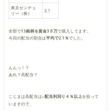
東京センチュ
2.1
リー（株）
全部で
13銘柄を資金3５万
で購入してます。
今回の配当の割合は
平均で2.1％
でした。
んんっ！？
あれ？高配当？
こじまは高配当は
配当利回り４％以上
を狙って
※
いますので、