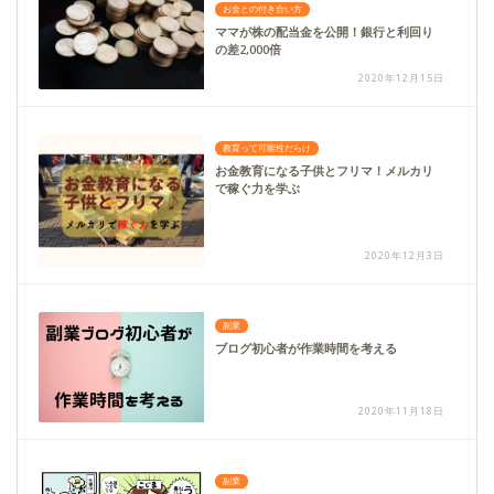
お金との付き合い方
ママが株の配当金を公開！銀行と利回り
の差2,000倍
2020年12月15日
教育って可能性だらけ
お金教育になる子供とフリマ！メルカリ
で稼ぐ力を学ぶ
2020年12月3日
副業
ブログ初心者が作業時間を考える
2020年11月18日
副業